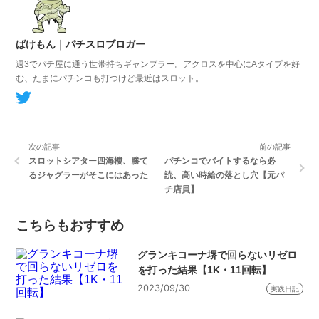
ばけもん｜パチスロブロガー
週3でパチ屋に通う世帯持ちギャンブラー。
アクロスを中心にAタイプを好
む、たまにパチンコも打つけど最近はスロット。
次の記事
前の記事
スロットシアター四海樓、勝て
パチンコでバイトするなら必
るジャグラーがそこにはあった
読、高い時給の落とし穴【元パ
チ店員】
こちらもおすすめ
グランキコーナ堺で回らないリゼロ
を打った結果【1K・11回転】
2023/09/30
実践日記