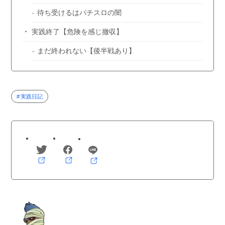
待ち受けるはパチスロの闇
実践終了【危険を感じ撤収】
まだ終われない【後半戦あり】
実践日記