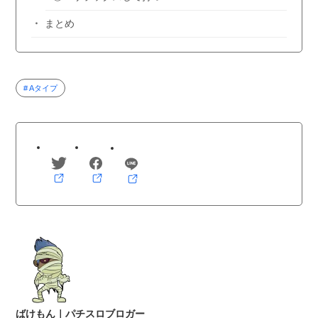
まとめ
Aタイプ
ばけもん｜パチスロブロガー