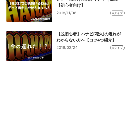
【初心者向け】
2018/11/08
Aタイプ
【脱初心者】ハナビ(花火)の遅れが
わからない方へ【コツ4つ紹介】
2018/02/24
Aタイプ