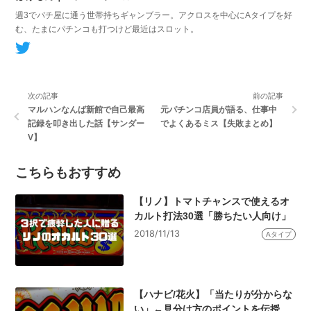
週3でパチ屋に通う世帯持ちギャンブラー。
アクロスを中心にAタイプを好
む、たまにパチンコも打つけど最近はスロット。
次の記事
前の記事
マルハンなんば新館で自己最高
元パチンコ店員が語る、仕事中
記録を叩き出した話【サンダー
でよくあるミス【失敗まとめ】
V】
こちらもおすすめ
【リノ】トマトチャンスで使えるオ
カルト打法30選「勝ちたい人向け」
2018/11/13
Aタイプ
【ハナビ/花火】「当たりが分からな
い」←見分け方のポイントを伝授