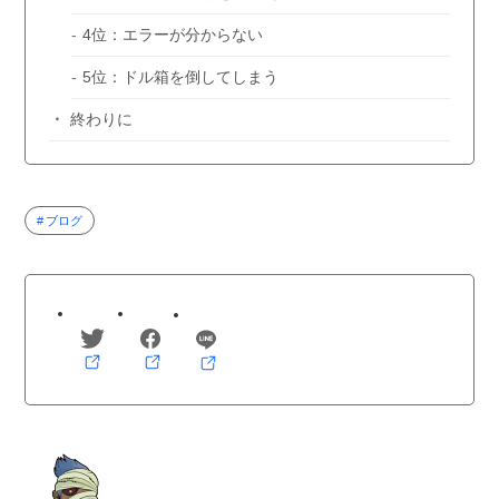
4位：エラーが分からない
5位：ドル箱を倒してしまう
終わりに
ブログ