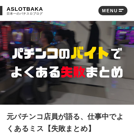
ASLOTBAKA
MENU
日本一のパチスロブログ
目次
パチ屋のアルバイトでよくあるミス・失敗談まとめ
1位：ドル箱交換時にちょいこぼし
2位：呼び出しランプの見落とし
3位：タバコの種類を間違える
4位：エラーが分からない
5位：ドル箱を倒してしまう
終わりに
元パチンコ店員が語る、仕事中でよ
くあるミス【失敗まとめ】