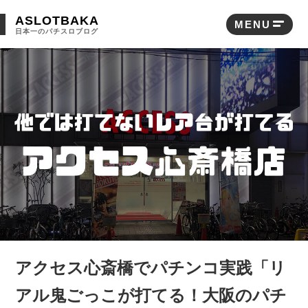
ASLOTBAKA
MENU
日本一のパチスロブログ
目次
アクセス心斎橋店でパチンコ実践だ！
CRリアル鬼ごっこ 273verで趣味打ち実践！
実践終了「けっかはっぴょーう！」
アクセス心斎橋店をおさらい【評判と口コミ】
グーグルのレビュー・口コミ考察
アクセス心斎橋でパチンコ実践「リ
アル鬼ごっこが打てる！大阪のパチ