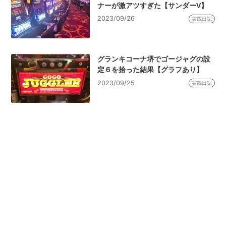
ナーが激アツすぎた【サンダーV】
2023/09/26
実践日記
グランキコーナ堺でゴージャグの設
定６を拾った結果【グラフあり】
2023/09/25
実践日記