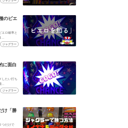
ジャグラー
種のピエ
ピエロ確率と
..
ジャグラー
的に面白
メしたい打ち
..
ジャグラー
だけ「勝
２つだけで