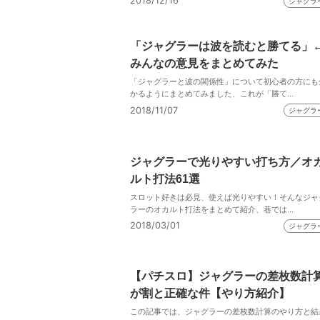
2018/12/16
ジャグラ
「ジャグラーは波を読むと勝てる」
みんなの意見をまとめてみた
「ジャグラーと波の関係性」について初心者の方にも
かるようにまとめてみました、これが「勝て...
2018/11/07
ジャグラ
ジャグラーで光りやすい打ち方／オ
ルト打法61選
スロット好きは必見、使えば光りやすい！そんなジャ
ラーのオカルト打法をまとめて紹介、巷では...
2018/03/01
ジャグラ
【パチスロ】ジャグラーの差枚数計
が割と正確な件【やり方紹介】
この記事では、ジャグラーの差枚数計算のやり方と結