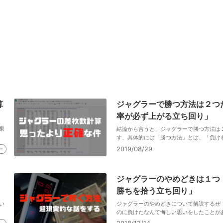
算
ジャグラーで勝つ方法は２つ
率が必ず上がる立ち回り」
果
結論から言うと、ジャグラーで勝つ方法は
す、具体的には「勝つ方法」とは、「負けを減
2019/08/29
ー
」
ジャグラーのやめどきは１つ
勝ちを拾う立ち回り」
い
ジャグラーのやめどきについて解説するぜ
のに負けたなんて悔しい思いをしたことがあ.