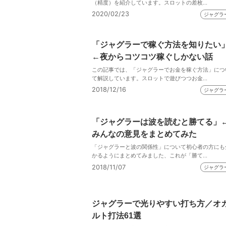
（精度）を紹介しています。スロットの差枚...
2020/02/23
ジャグラ
「ジャグラーで稼ぐ方法を知りたい
←夜からコツコツ稼ぐしかない話
この記事では、「ジャグラーでお金を稼ぐ方法」につ
て解説しています。スロットで遊びつつお金...
2018/12/16
ジャグラ
「ジャグラーは波を読むと勝てる」
みんなの意見をまとめてみた
「ジャグラーと波の関係性」について初心者の方にも
かるようにまとめてみました、これが「勝て...
2018/11/07
ジャグラ
ジャグラーで光りやすい打ち方／オ
ルト打法61選