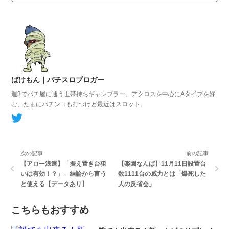
ばけもん｜パチスロブロガー
週3でパチ屋に通う世帯持ちギャンブラー。
アクロスを中心にAタイプを好
む、たまにパチンコも打つけど最近はスロット。
次の記事
前の記事
【アロー浪速】「据え置き台狙
【楽園なんば】11月11日設置台
いは有効！？」←結論から言う
数1111台の威力とは「爆死した
と使える【データあり】
人の反省会」
こちらもおすすめ