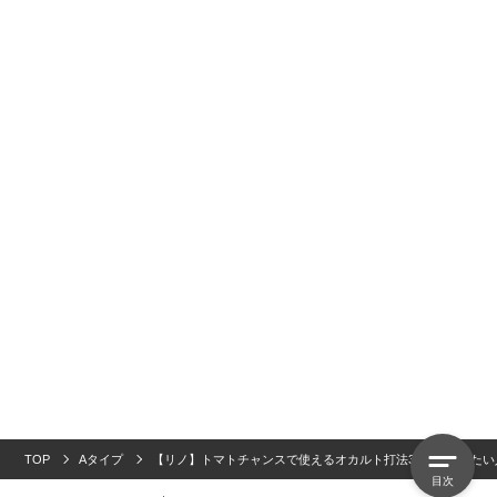
TOP
Aタイプ
【リノ】トマトチャンスで使えるオカルト打法30選「勝ちたい
目次