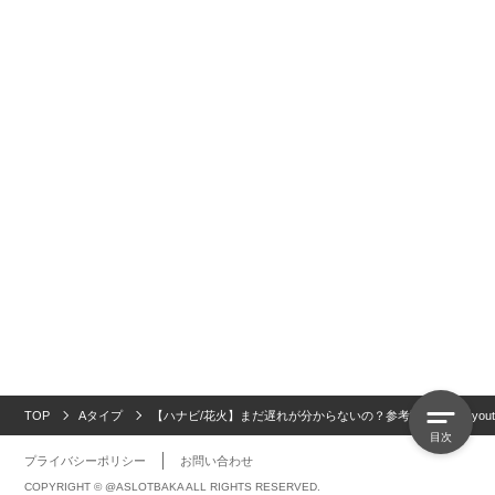
TOP
Aタイプ
【ハナビ/花火】まだ遅れが分からないの？参考動画10選【yout
目次
プライバシーポリシー
お問い合わせ
COPYRIGHT © @ASLOTBAKA ALL RIGHTS RESERVED.