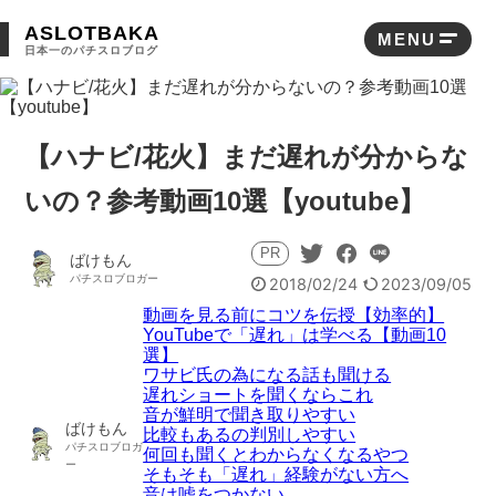
ASLOTBAKA
MENU
日本一のパチスロブログ
目次
動画を見る前にコツを伝授【効率的】
【ハナビ/花火】まだ遅れが分からな
YouTubeで「遅れ」は学べる【動画10選】
いの？参考動画10選【youtube】
ワサビ氏の為になる話も聞ける
PR
ばけもん
遅れショートを聞くならこれ
2018/02/24
2023/09/05
動画を見る前にコツを伝授【効率的】
音が鮮明で聞き取りやすい
YouTubeで「遅れ」は学べる【動画10
選】
比較もあるの判別しやすい
ワサビ氏の為になる話も聞ける
遅れショートを聞くならこれ
音が鮮明で聞き取りやすい
何回も聞くとわからなくなるやつ
ばけもん
比較もあるの判別しやすい
何回も聞くとわからなくなるやつ
そもそも「遅れ」経験がない方へ
そもそも「遅れ」経験がない方へ
音は嘘をつかない