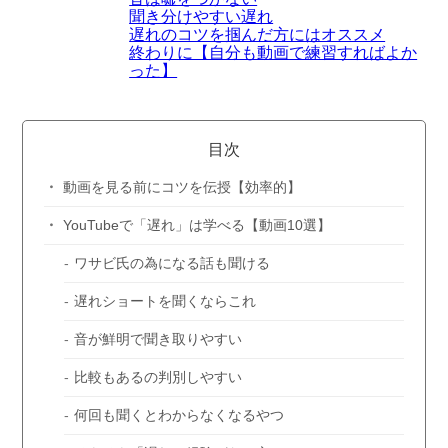
聞き分けやすい遅れ
音は嘘をつかない
遅れのコツを掴んだ方にはオススメ
終わりに【自分も動画で練習すればよか
聞き分けやすい遅れ
った】
遅れのコツを掴んだ方にはオススメ
目次
終わりに【自分も動画で練習すればよかった】
動画を見る前にコツを伝授【効率的】
YouTubeで「遅れ」は学べる【動画10選】
ワサビ氏の為になる話も聞ける
遅れショートを聞くならこれ
音が鮮明で聞き取りやすい
比較もあるの判別しやすい
何回も聞くとわからなくなるやつ