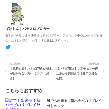
ばけもん｜パチスロブロガー
週3でパチ屋に通う世帯持ちギャンブラー。
アクロスを中心にAタイプを好
む、たまにパチンコも打つけど最近はスロット。
次の記事
前の記事
【脱初心者】ハナビ(花火)の遅れ
【ハナビ/花火】レアチェリー停
がわからない方へ【コツ4つ紹
止系から判別まで【激アツ目も
介】
公開】
こちらもおすすめ
誰でも出来る！新ハナビのリプレイ
外しのコツ